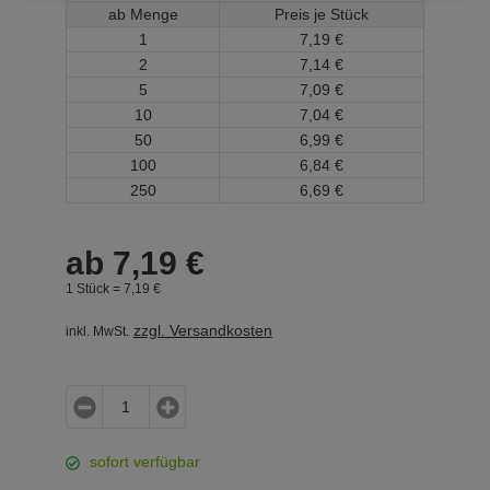
ab Menge
Preis je Stück
1
7,
19
€
2
7,
14
€
5
7,
09
€
10
7,
04
€
50
6,
99
€
100
6,
84
€
250
6,
69
€
ab
7,
19
€
1 Stück =
7,
19
€
zzgl. Versandkosten
inkl. MwSt.
sofort verfügbar