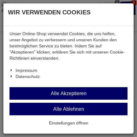
0
0
Waren
Merkzettel
Anmelden
Anmelden
WIR VERWENDEN COOKIES
aufklappen
aufkla
Menü
Unser Online-Shop verwendet Cookies, die uns helfen,
unser Angebot zu verbessern und unseren Kunden den
bestmöglichen Service zu bieten. Indem Sie auf
Weiter einkaufen
Kessler electronic
"Akzeptieren" klicken, erklären Sie sich mit unseren Cookie-
MF30060V1-1000U-G99
Richtlinien einverstanden.
Impressum
Datenschutz
MF30060V1-1000U-
Alle Akzeptieren
G99
Alle Ablehnen
Lüfter 30x30x6mm 5V= 8,32m³/h 23,6dBA
9100U/min F
Einstellungen öffnen
Artikel-Nummer:
611749;0