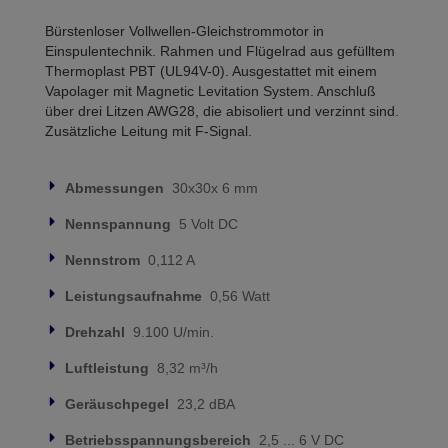
Bürstenloser Vollwellen-Gleichstrommotor in
Einspulentechnik. Rahmen und Flügelrad aus gefülltem
Thermoplast PBT (UL94V-0). Ausgestattet mit einem
Vapolager mit Magnetic Levitation System. Anschluß
über drei Litzen AWG28, die abisoliert und verzinnt sind.
Zusätzliche Leitung mit F-Signal.
Abmessungen
30x30x 6 mm
Nennspannung
5 Volt DC
Nennstrom
0,112 A
Leistungsaufnahme
0,56 Watt
Drehzahl
9.100 U/min.
Luftleistung
8,32 m³/h
Geräuschpegel
23,2 dBA
Betriebsspannungsbereich
2,5 ... 6 V DC