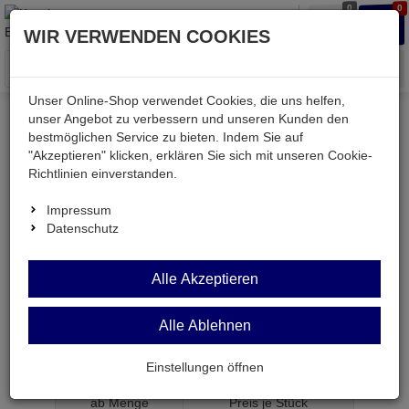
0
0
Waren
Merkzettel
Anmelden
Anmelden
WIR VERWENDEN COOKIES
aufklappen
aufkla
Menü
Unser Online-Shop verwendet Cookies, die uns helfen,
unser Angebot zu verbessern und unseren Kunden den
bestmöglichen Service zu bieten. Indem Sie auf
Weiter einkaufen
Kessler electronic
passiv
"Akzeptieren" klicken, erklären Sie sich mit unseren Cookie-
Kondensatoren
MKS4 0,033U 250V RM7,5
Richtlinien einverstanden.
Impressum
Datenschutz
MKS4 0,033U 250V
Alle Akzeptieren
RM7,5
Alle Ablehnen
Folienkondensator 33nF 250V RM7,5 Tol. ±20%
Artikel-Nummer:
567732;0
Einstellungen öffnen
ab Menge
Preis je Stück