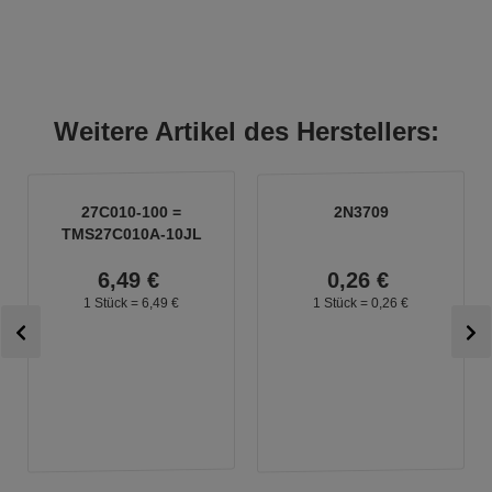
Weitere Artikel des Herstellers:
27C010-100 =
2N3709
TMS27C010A-10JL
6,
49
€
0,
26
€
1 Stück =
6,
49
€
1 Stück =
0,
26
€