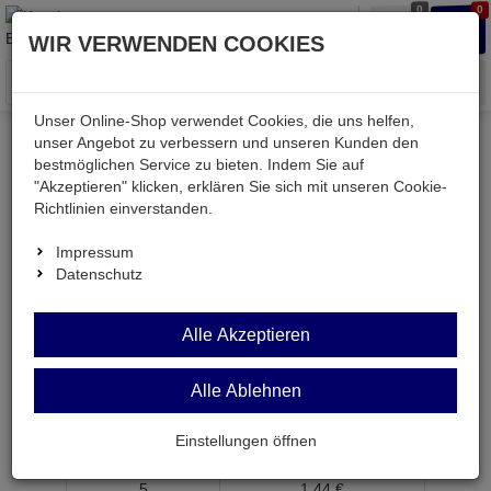
0
0
Waren
Merkzettel
Anmelden
Anmelden
WIR VERWENDEN COOKIES
aufklappen
aufkla
Menü
Unser Online-Shop verwendet Cookies, die uns helfen,
unser Angebot zu verbessern und unseren Kunden den
bestmöglichen Service zu bieten. Indem Sie auf
Weiter einkaufen
Kessler electronic
NE5532AP
"Akzeptieren" klicken, erklären Sie sich mit unseren Cookie-
Richtlinien einverstanden.
Impressum
Datenschutz
NE5532AP
OPV
2-
Alle Akzeptieren
fach 10MHz 9,0V/µs DIP8
Alle Ablehnen
Artikel-Nummer:
527260;0
ab Menge
Preis je Stück
Einstellungen öffnen
1
1,
49
€
5
1,
44
€