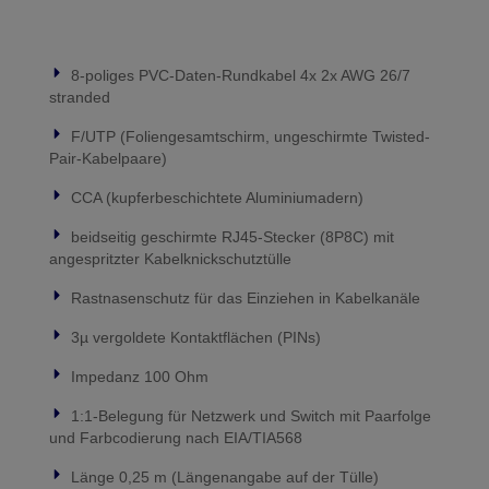
8-poliges PVC-Daten-Rundkabel 4x 2x AWG 26/7
stranded
F/UTP (Foliengesamtschirm, ungeschirmte Twisted-
Pair-Kabelpaare)
CCA (kupferbeschichtete Aluminiumadern)
beidseitig geschirmte RJ45-Stecker (8P8C) mit
angespritzter Kabelknickschutztülle
Rastnasenschutz für das Einziehen in Kabelkanäle
3µ vergoldete Kontaktflächen (PINs)
Impedanz 100 Ohm
1:1-Belegung für Netzwerk und Switch mit Paarfolge
und Farbcodierung nach EIA/TIA568
Länge 0,25 m (Längenangabe auf der Tülle)