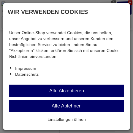
0
0
Waren
Merkzettel
Anmelden
Anmelden
WIR VERWENDEN COOKIES
aufklappen
aufkla
Menü
Unser Online-Shop verwendet Cookies, die uns helfen,
unser Angebot zu verbessern und unseren Kunden den
bestmöglichen Service zu bieten. Indem Sie auf
Weiter einkaufen
Kessler electronic
Computer
"Akzeptieren" klicken, erklären Sie sich mit unseren Cookie-
KER5-5S-0025GR
Richtlinien einverstanden.
Impressum
Datenschutz
KER5-5S-0025GR
Alle Akzeptieren
Patchkabel 100MHz Cat.5e F/UTP grau 0,25m
Alle Ablehnen
Artikel-Nummer:
651301;0
Einstellungen öffnen
ab Menge
Preis je Stück
1
0,
89
€