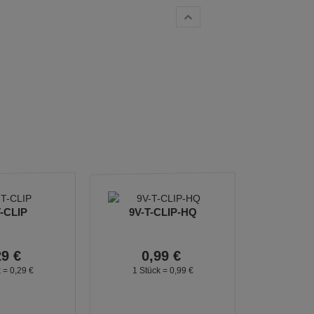
T-CLIP
9V-T-CLIP-HQ
29
€
0,
99
€
k =
0,
29
€
1 Stück =
0,
99
€