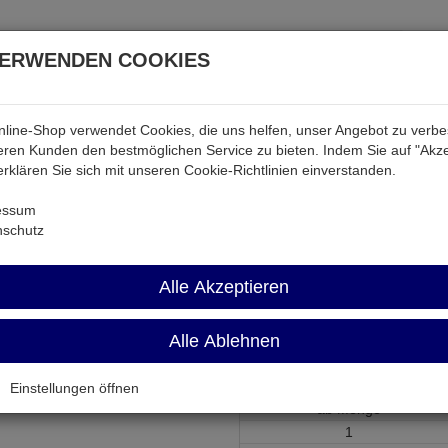
VERWENDEN COOKIES
line-Shop verwendet Cookies, die uns helfen, unser Angebot zu verb
atterien & Akkus
Audio & Video
Strom
Tab & Ph
ren Kunden den bestmöglichen Service zu bieten. Indem Sie auf "Akze
 erklären Sie sich mit unseren Cookie-Richtlinien einverstanden.
r
KER5-5S-150BL
essum
nschutz
KER5-5S-150B
Alle Akzeptieren
Patchkabel 100MHz Cat.5e F/UT
Alle Ablehnen
Artikel-Nummer:
651382;0
Einstellungen öffnen
ab Menge
1