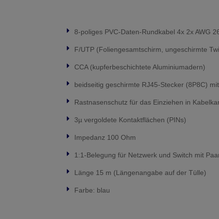
8-poliges PVC-Daten-Rundkabel 4x 2x AWG 26
F/UTP (Foliengesamtschirm, ungeschirmte Twi
CCA (kupferbeschichtete Aluminiumadern)
beidseitig geschirmte RJ45-Stecker (8P8C) mit
Rastnasenschutz für das Einziehen in Kabelka
3µ vergoldete Kontaktflächen (PINs)
Impedanz 100 Ohm
1:1-Belegung für Netzwerk und Switch mit Pa
Länge 15 m (Längenangabe auf der Tülle)
Farbe: blau