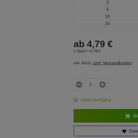
3
5
10
20
ab
4,
79
€
1 Stück =
4,
79
€
zzgl. Versandkosten
inkl. MwSt.
sofort verfügbar
In
Zum 