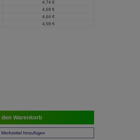
4,
74
€
4,
69
€
4,
64
€
4,
59
€
 den Warenkorb
Merkzettel hinzufügen