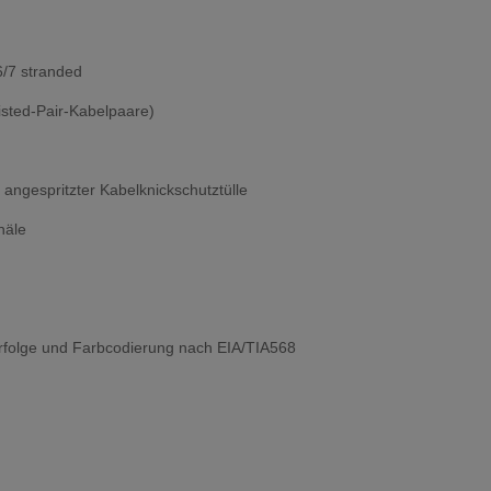
/7 stranded
sted-Pair-Kabelpaare)
 angespritzter Kabelknickschutztülle
näle
arfolge und Farbcodierung nach EIA/TIA568