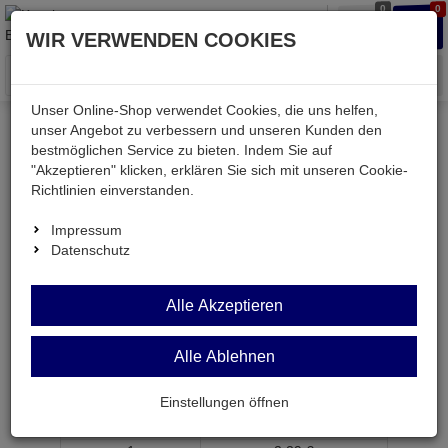
0
0
Waren
Merkzettel
Anmelden
Anmelden
WIR VERWENDEN COOKIES
aufklappen
aufkla
Menü
Unser Online-Shop verwendet Cookies, die uns helfen,
unser Angebot zu verbessern und unseren Kunden den
bestmöglichen Service zu bieten. Indem Sie auf
Weiter einkaufen
Kessler electronic
Computer
"Akzeptieren" klicken, erklären Sie sich mit unseren Cookie-
KESF300-015WS
Richtlinien einverstanden.
Impressum
Datenschutz
KESF300-015WS
Alle Akzeptieren
Patchkabel 250MHz Cat.6 S/FTP PiMF Cu weiß
1,5m
Alle Ablehnen
Artikel-Nummer:
652059;0
Einstellungen öffnen
ab Menge
Preis je Stück