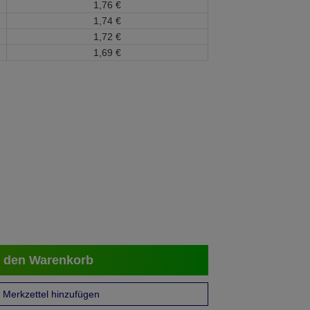
1,
76
€
1,
74
€
1,
72
€
1,
69
€
 den Warenkorb
Merkzettel hinzufügen