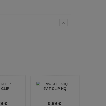
T-CLIP
9V-T-CLIP-HQ
29
€
0,
99
€