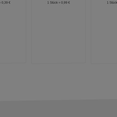
=
0,
39
€
1 Stück =
0,
99
€
1 Stüc