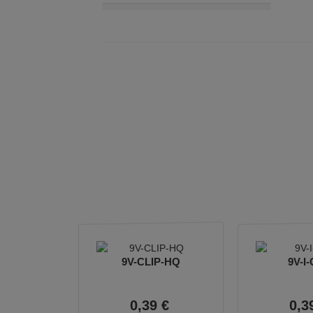
9V-CLIP-HQ
9V-I-
0,
39
€
0,
3