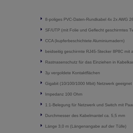
8-poliges PVC-Daten-Rundkabel 4x 2x AWG 26
SF/UTP (mit Folie und Geflecht geschirmtes Tw
CCA (kupferbeschichtete Aluminiumadern)
beidseitig geschirmte RJ45-Stecker 8P8C mit a
Rastnasenschutz für das Einziehen in Kabelka
3µ vergoldete Kontaktflächen
Gigabit (10/100/1000 Mbit) Netzwerk geeignet
Impedanz 100 Ohm
1:1-Belegung für Netzwerk und Switch mit Pa
Durchmesser des Kabelmantel ca. 5,5 mm
Länge 3,0 m (Längenangabe auf der Tülle)