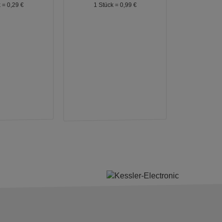
k =
0,
29
€
1 Stück =
0,
99
€