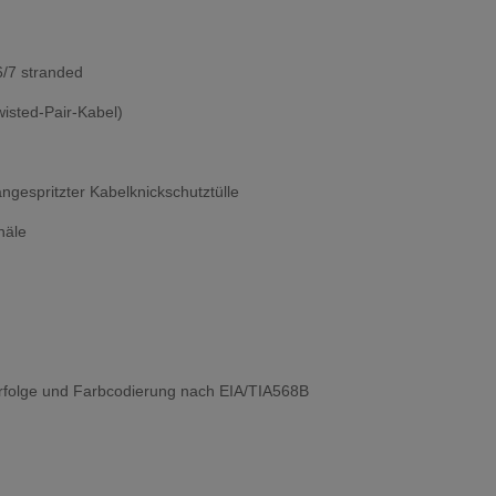
/7 stranded
isted-Pair-Kabel)
ngespritzter Kabelknickschutztülle
näle
arfolge und Farbcodierung nach EIA/TIA568B