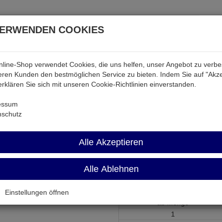
VERWENDEN COOKIES
line-Shop verwendet Cookies, die uns helfen, unser Angebot zu verb
atterien & Akkus
Audio & Video
Strom
Tab & Ph
ren Kunden den bestmöglichen Service zu bieten. Indem Sie auf "Akze
 erklären Sie sich mit unseren Cookie-Richtlinien einverstanden.
r
KESFTP-030GN
essum
nschutz
KESFTP-030G
Alle Akzeptieren
Patchkabel 100MHz Cat.5e SF/
Alle Ablehnen
Artikel-Nummer:
651575;0
Einstellungen öffnen
ab Menge
1