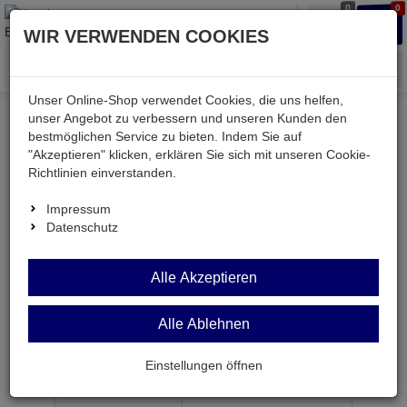
0
0
Waren
Merkzettel
Anmelden
Anmelden
WIR VERWENDEN COOKIES
aufklappen
aufkla
Menü
Unser Online-Shop verwendet Cookies, die uns helfen,
unser Angebot zu verbessern und unseren Kunden den
bestmöglichen Service zu bieten. Indem Sie auf
Weiter einkaufen
Kessler electronic
Computer
"Akzeptieren" klicken, erklären Sie sich mit unseren Cookie-
KEUT6-100GN
Richtlinien einverstanden.
Impressum
Datenschutz
KEUT6-100GN
Alle Akzeptieren
Patchkabel 250MHz Cat.6 U/UTP CCA grün 10m
Alle Ablehnen
Artikel-Nummer:
651781;0
Einstellungen öffnen
ab Menge
Preis je Stück
1
4,
98
€