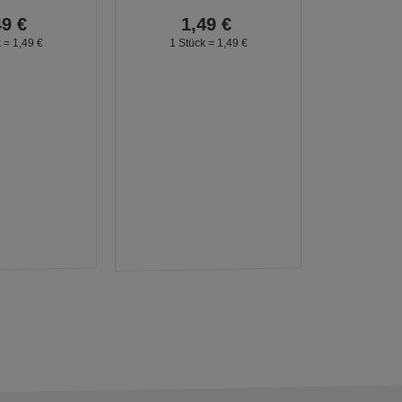
49
€
1,
49
€
k =
1,
49
€
1 Stück =
1,
49
€