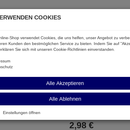
VERWENDEN COOKIES
line-Shop verwendet Cookies, die uns helfen, unser Angebot zu verb
atterien & Akkus
Audio & Video
Strom
Tab & Ph
ren Kunden den bestmöglichen Service zu bieten. Indem Sie auf "Akze
 erklären Sie sich mit unseren Cookie-Richtlinien einverstanden.
essum
nschutz
ODP-3
Alle Akzeptieren
Ersatz-Meßspitze zum Einstecken
Alle Ablehnen
Artikel-Nummer:
690609;0
Einstellungen öffnen
2,
98
€