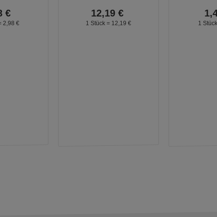
8
€
12,
19
€
1,
=
2,
98
€
1 Stück =
12,
19
€
1 Stüc