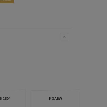
-180°
KDA5W