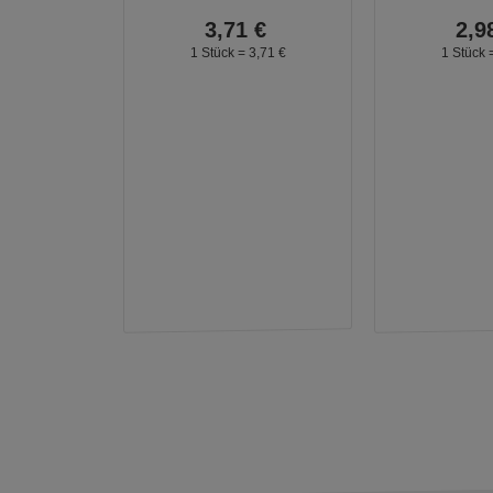
3,
71
€
2,
9
1 Stück =
3,
71
€
1 Stück 