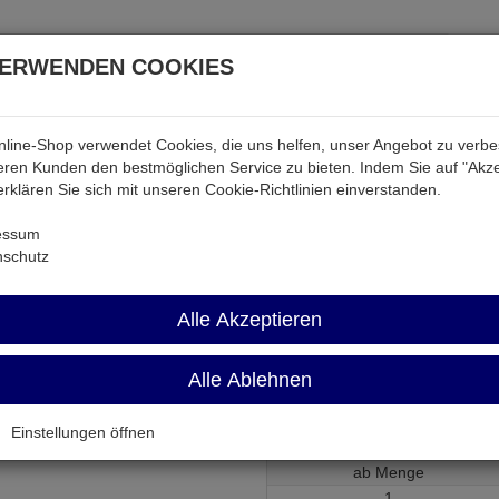
VERWENDEN COOKIES
line-Shop verwendet Cookies, die uns helfen, unser Angebot zu verb
atterien & Akkus
Audio & Video
Strom
Tab & Ph
ren Kunden den bestmöglichen Service zu bieten. Indem Sie auf "Akze
 erklären Sie sich mit unseren Cookie-Richtlinien einverstanden.
Z
essum
nschutz
OP37GPZ
Alle Akzeptieren
Alle Ablehnen
fach 63MHz 17V/µs = LT1037CN
Artikel-Nummer:
527311;0
Einstellungen öffnen
ab Menge
1