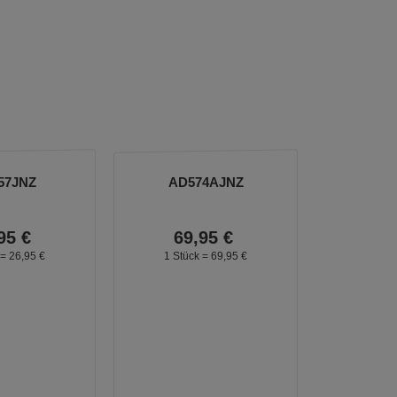
57JNZ
AD574AJNZ
95
€
69,
95
€
 =
26,
95
€
1 Stück =
69,
95
€