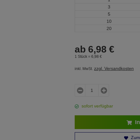
3
5
10
20
ab
6,
98
€
1 Stück =
6,
98
€
zzgl. Versandkosten
inkl. MwSt.
sofort verfügbar
In
Zum 