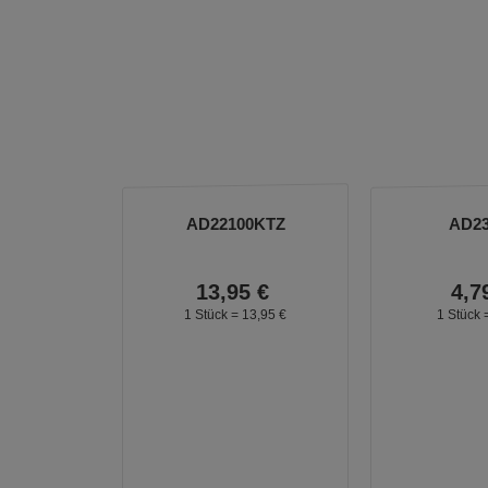
AD22100KTZ
AD2
13,
95
€
4,
7
1 Stück =
13,
95
€
1 Stück 