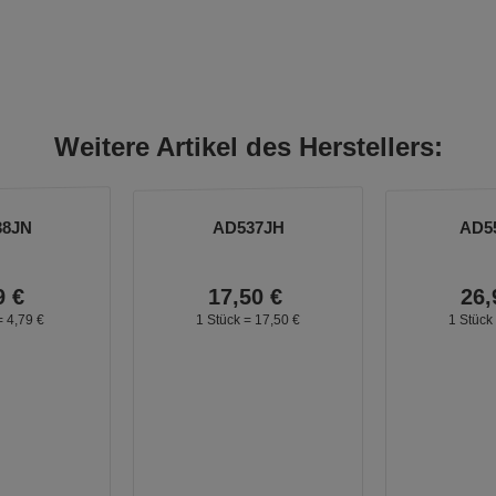
Weitere Artikel des Herstellers:
38JN
AD537JH
AD5
9
€
17,
50
€
26,
=
4,
79
€
1 Stück =
17,
50
€
1 Stück