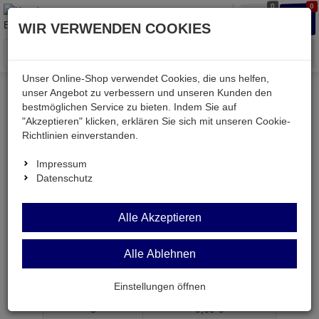
0
0
Waren
Merkzettel
Anmelden
Anmelden
WIR VERWENDEN COOKIES
aufklappen
aufkla
Menü
Unser Online-Shop verwendet Cookies, die uns helfen,
unser Angebot zu verbessern und unseren Kunden den
bestmöglichen Service zu bieten. Indem Sie auf
Weiter einkaufen
Kessler electronic
PCF8577T-SMD
"Akzeptieren" klicken, erklären Sie sich mit unseren Cookie-
Richtlinien einverstanden.
Impressum
Datenschutz
PCF8577T-SMD
Alle Akzeptieren
LCD-Treiber 32/64 Segmente VSO40
Artikel-Nummer:
991543;0
Alle Ablehnen
ab Menge
Preis je Stück
Einstellungen öffnen
1
9,
79
€
3
9,
69
€