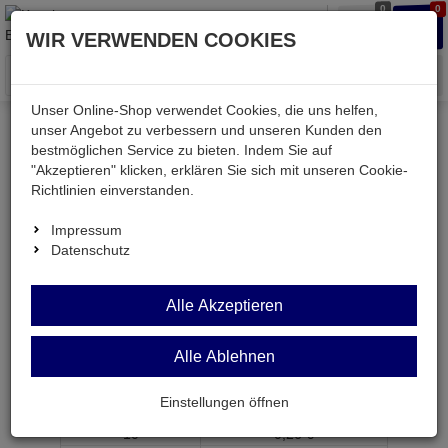
0
0
Waren
Merkzettel
Anmelden
Anmelden
WIR VERWENDEN COOKIES
aufklappen
aufkla
Menü
Unser Online-Shop verwendet Cookies, die uns helfen,
unser Angebot zu verbessern und unseren Kunden den
bestmöglichen Service zu bieten. Indem Sie auf
Weiter einkaufen
Kessler electronic
PPD100
"Akzeptieren" klicken, erklären Sie sich mit unseren Cookie-
Richtlinien einverstanden.
Impressum
Datenschutz
PPD100
Alle Akzeptieren
leitfähiger PE-Beutel durchsichtig pink 100x150mm
Artikel-Nummer:
543410;0
Alle Ablehnen
ab Menge
Preis je Stück
Einstellungen öffnen
1
0,
29
€
10
0,
26
€