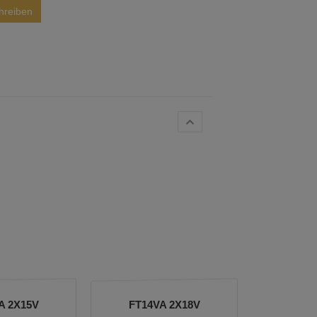
hreiben
A 2X15V
FT14VA 2X18V