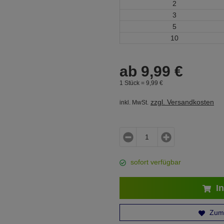
2
3
5
10
ab
9,
99
€
1 Stück =
9,
99
€
zzgl. Versandkosten
inkl. MwSt.
sofort verfügbar
In
Zum 