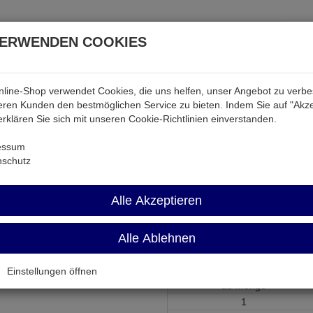
VERWENDEN COOKIES
line-Shop verwendet Cookies, die uns helfen, unser Angebot zu verb
atterien & Akkus
Audio & Video
Strom
Tab & Ph
ren Kunden den bestmöglichen Service zu bieten. Indem Sie auf "Akze
 erklären Sie sich mit unseren Cookie-Richtlinien einverstanden.
Induktivitäten
PT16VA 2X6V
essum
nschutz
PT16VA 2X6V
Alle Akzeptieren
Print-Transformator 2x 6V 2x 1,
Alle Ablehnen
Artikel-Nummer:
576230;0
Einstellungen öffnen
ab Menge
1