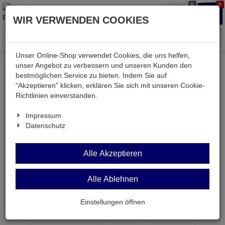
0
0
Waren
Merkzettel
Anmelden
Anmelden
WIR VERWENDEN COOKIES
aufklappen
aufkla
Menü
Unser Online-Shop verwendet Cookies, die uns helfen,
unser Angebot zu verbessern und unseren Kunden den
bestmöglichen Service zu bieten. Indem Sie auf
Weiter einkaufen
Kessler electronic
passiv
"Akzeptieren" klicken, erklären Sie sich mit unseren Cookie-
Induktivitäten
PT4,5VA 1X12V
Richtlinien einverstanden.
Impressum
Datenschutz
PT4,5VA 1X12V
Alle Akzeptieren
Print-Transformator 1x 12V 1x 375mA 4,5VA EI38
Alle Ablehnen
Artikel-Nummer:
576172;0
Einstellungen öffnen
ab Menge
Preis je Stück
1
5,
24
€