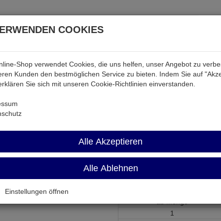
VERWENDEN COOKIES
line-Shop verwendet Cookies, die uns helfen, unser Angebot zu verb
atterien & Akkus
Audio & Video
Strom
Tab & Ph
ren Kunden den bestmöglichen Service zu bieten. Indem Sie auf "Akze
 erklären Sie sich mit unseren Cookie-Richtlinien einverstanden.
Widerstände
PTC10LI 250K
essum
nschutz
PTC10LI 250K
Alle Akzeptieren
Trimmer 250 KOhm liegend RM
Alle Ablehnen
Artikel-Nummer:
561311;0
Einstellungen öffnen
ab Menge
1