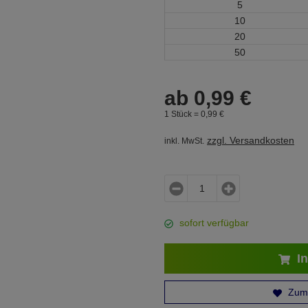
5
10
20
50
ab
0,
99
€
1 Stück =
0,
99
€
zzgl. Versandkosten
inkl. MwSt.
sofort verfügbar
In
Zum 