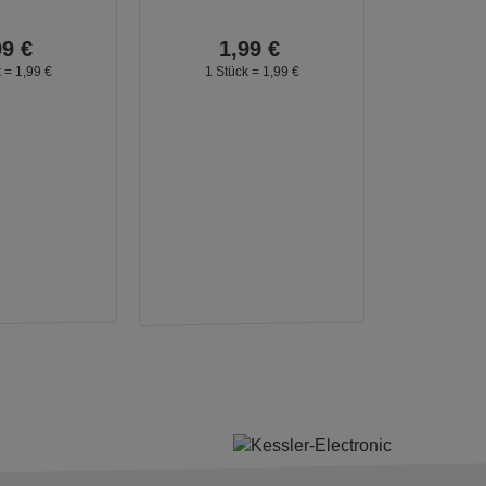
99
€
1,
99
€
k =
1,
99
€
1 Stück =
1,
99
€