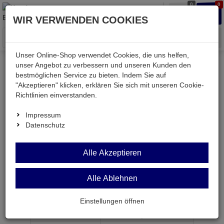
0
0
Waren
Merkzettel
Anmelden
Anmelden
WIR VERWENDEN COOKIES
aufklappen
aufkla
Menü
Unser Online-Shop verwendet Cookies, die uns helfen,
unser Angebot zu verbessern und unseren Kunden den
bestmöglichen Service zu bieten. Indem Sie auf
Weiter einkaufen
Kessler electronic
Bauteile aktiv
"Akzeptieren" klicken, erklären Sie sich mit unseren Cookie-
QO 12,288MHz
Richtlinien einverstanden.
Impressum
Datenschutz
QO 12,288MHz
Alle Akzeptieren
Quarzoszillator 12,288 000MHz DIP14/4Pin
Alle Ablehnen
Artikel-Nummer:
541821;0
Einstellungen öffnen
ab Menge
Preis je Stück
1
2,
19
€