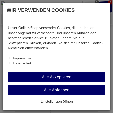
0
0
Waren
Merkzettel
Anmelden
Anmelden
WIR VERWENDEN COOKIES
aufklappen
aufkla
Menü
Unser Online-Shop verwendet Cookies, die uns helfen,
unser Angebot zu verbessern und unseren Kunden den
bestmöglichen Service zu bieten. Indem Sie auf
Weiter einkaufen
Kessler electronic
mechanisch
"Akzeptieren" klicken, erklären Sie sich mit unseren Cookie-
Platinen und Zubehör
RLO4470
Richtlinien einverstanden.
Impressum
Datenschutz
RLO4470
Alle Akzeptieren
Lötösen M3x12 gerade vernickelt 100-Stück-Beutel
Alle Ablehnen
Artikel-Nummer:
626030;0
Einstellungen öffnen
ab Menge
Preis je Stück
1
2,
49
€