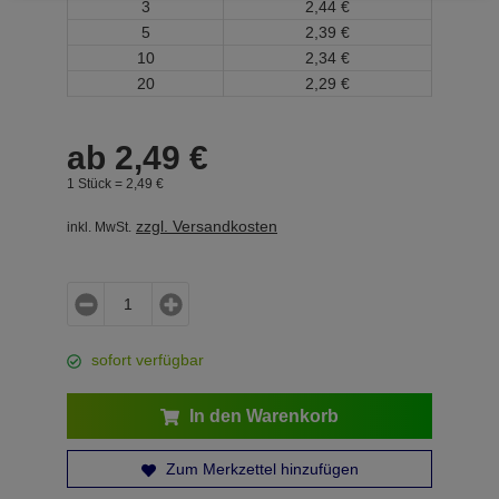
3
2,
44
€
5
2,
39
€
10
2,
34
€
20
2,
29
€
ab
2,
49
€
1 Stück =
2,
49
€
zzgl. Versandkosten
inkl. MwSt.
sofort verfügbar
In den Warenkorb
Zum Merkzettel hinzufügen