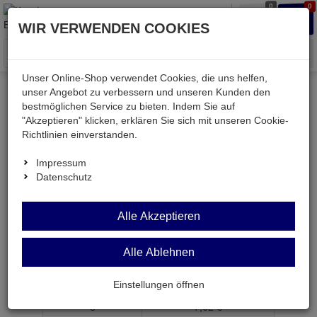
0
0
Waren
Merkzettel
Anmelden
Anmelden
WIR VERWENDEN COOKIES
aufklappen
aufkla
Menü
Unser Online-Shop verwendet Cookies, die uns helfen,
unser Angebot zu verbessern und unseren Kunden den
bestmöglichen Service zu bieten. Indem Sie auf
Weiter einkaufen
Kessler electronic
RT134730
"Akzeptieren" klicken, erklären Sie sich mit unseren Cookie-
Richtlinien einverstanden.
Impressum
Datenschutz
RT134730
Alle Akzeptieren
Relais 1x EIN 230V~ 12A 32.500 Ohm
Artikel-Nummer:
621288;0
Alle Ablehnen
ab Menge
Preis je Stück
Einstellungen öffnen
1
7,
69
€
3
7,
62
€