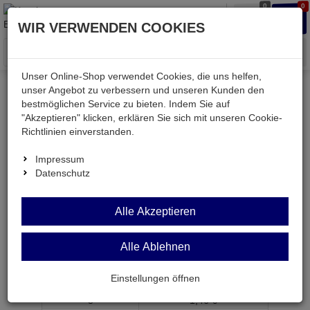
0
0
Waren
Merkzettel
Anmelden
Anmelden
WIR VERWENDEN COOKIES
aufklappen
aufkla
Menü
Unser Online-Shop verwendet Cookies, die uns helfen,
unser Angebot zu verbessern und unseren Kunden den
bestmöglichen Service zu bieten. Indem Sie auf
Weiter einkaufen
Kessler electronic
SSFH 1,0A
"Akzeptieren" klicken, erklären Sie sich mit unseren Cookie-
Richtlinien einverstanden.
Impressum
Datenschutz
SSFH 1,0A
Alle Akzeptieren
SMD-Kleinstsicherung 1,0A superflink mit Halter
Artikel-Nummer:
581104;0
Alle Ablehnen
ab Menge
Preis je Stück
Einstellungen öffnen
1
1,
49
€
3
1,
46
€