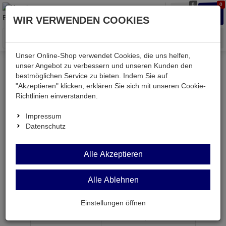
0
0
Waren
Merkzettel
Anmelden
Anmelden
WIR VERWENDEN COOKIES
aufklappen
aufkla
Menü
Unser Online-Shop verwendet Cookies, die uns helfen,
unser Angebot zu verbessern und unseren Kunden den
bestmöglichen Service zu bieten. Indem Sie auf
Weiter einkaufen
Kessler electronic
Strom
"Akzeptieren" klicken, erklären Sie sich mit unseren Cookie-
HDR-150-15
Richtlinien einverstanden.
Impressum
Datenschutz
HDR-150-15
Alle Akzeptieren
Schaltnetzteil 15V 9,5A 142,5W DIN-Schiene
Alle Ablehnen
Artikel-Nummer:
687227;0
Einstellungen öffnen
ab Menge
Preis je Stück
1
37,
95
€