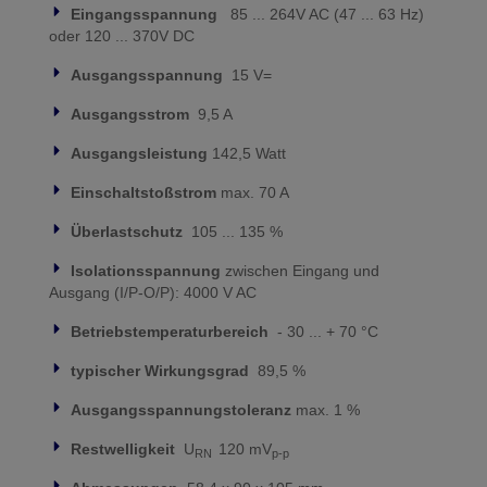
Eingangsspannung
85 ... 264V AC (47 ... 63 Hz)
oder 120 ... 370V DC
Ausgangsspannung
15 V=
Ausgangsstrom
9,5 A
Ausgangsleistung
142,5 Watt
Einschaltstoßstrom
max. 70 A
Überlastschutz
105 ... 135 %
Isolationsspannung
zwischen Eingang und
Ausgang (I/P-O/P): 4000 V AC
Betriebstemperaturbereich
- 30 ... + 70 °C
typischer Wirkungsgrad
89,5 %
Ausgangsspannungstoleranz
max. 1 %
Restwelligkeit
U
120 mV
RN
p-p