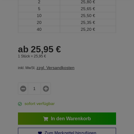
2
25,
80
€
5
25,
65
€
10
25,
50
€
20
25,
35
€
40
25,
20
€
ab
25,
95
€
1 Stück =
25,
95
€
zzgl. Versandkosten
inkl. MwSt.
sofort verfügbar
In den Warenkorb
Zum Merkzettel hinzufügen