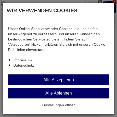
0
0
Waren
Merkzettel
Anmelden
Anmelden
WIR VERWENDEN COOKIES
aufklappen
aufkla
Menü
Unser Online-Shop verwendet Cookies, die uns helfen,
unser Angebot zu verbessern und unseren Kunden den
bestmöglichen Service zu bieten. Indem Sie auf
Weiter einkaufen
Kessler electronic
Strom
"Akzeptieren" klicken, erklären Sie sich mit unseren Cookie-
LPC-100-350
Richtlinien einverstanden.
Impressum
Datenschutz
LPC-100-350
Alle Akzeptieren
LED-Schaltnetzteil 143-286V 350mA 100W IP67 CC
Alle Ablehnen
Artikel-Nummer:
686064;0
Einstellungen öffnen
ab Menge
Preis je Stück
1
25,
95
€