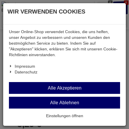
0
0
Waren
Merkzettel
Anmelden
Anmelden
WIR VERWENDEN COOKIES
aufklappen
aufkla
Menü
Unser Online-Shop verwendet Cookies, die uns helfen,
unser Angebot zu verbessern und unseren Kunden den
bestmöglichen Service zu bieten. Indem Sie auf
Weiter einkaufen
Kessler electronic
Bauteile aktiv
"Akzeptieren" klicken, erklären Sie sich mit unseren Cookie-
TA7660P
Richtlinien einverstanden.
Impressum
Datenschutz
TA7660P
Alle Akzeptieren
Japan-IC DIP16
Alle Ablehnen
Artikel-Nummer:
532184;0
Einstellungen öffnen
5,
29
€