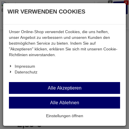
0
0
Waren
Merkzettel
Anmelden
Anmelden
WIR VERWENDEN COOKIES
aufklappen
aufkla
Menü
Unser Online-Shop verwendet Cookies, die uns helfen,
unser Angebot zu verbessern und unseren Kunden den
bestmöglichen Service zu bieten. Indem Sie auf
Weiter einkaufen
Kessler electronic
Bauteile aktiv
"Akzeptieren" klicken, erklären Sie sich mit unseren Cookie-
TA8200AH
Richtlinien einverstanden.
Impressum
Datenschutz
TA8200AH
Alle Akzeptieren
Japan-IC
Alle Ablehnen
Artikel-Nummer:
532266;0
Einstellungen öffnen
2,
89
€