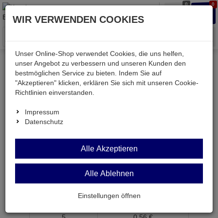
0
0
Waren
Merkzettel
Anmelden
Anmelden
WIR VERWENDEN COOKIES
aufklappen
aufkla
Menü
Unser Online-Shop verwendet Cookies, die uns helfen,
unser Angebot zu verbessern und unseren Kunden den
bestmöglichen Service zu bieten. Indem Sie auf
Weiter einkaufen
Kessler electronic
TL062CP
"Akzeptieren" klicken, erklären Sie sich mit unseren Cookie-
Richtlinien einverstanden.
Impressum
Datenschutz
TL062CP
OPV
2-
Alle Akzeptieren
fach 1,0MHz 3,5V/µs DIP8
Alle Ablehnen
Artikel-Nummer:
529102;0
ab Menge
Preis je Stück
Einstellungen öffnen
1
0,
59
€
5
0,
56
€