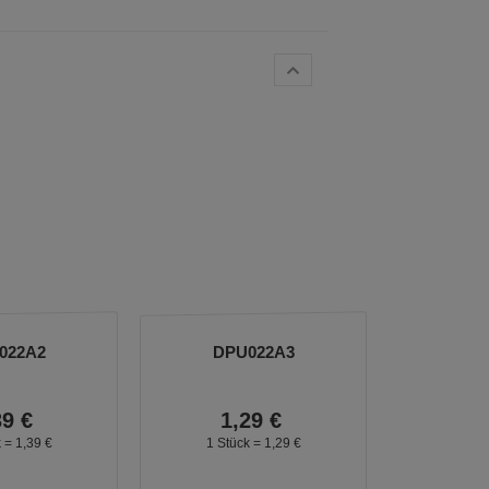
022A2
DPU022A3
39
€
1,
29
€
k =
1,
39
€
1 Stück =
1,
29
€