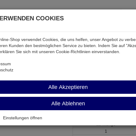
VERWENDEN COOKIES
line-Shop verwendet Cookies, die uns helfen, unser Angebot zu verb
atterien & Akkus
Audio & Video
Strom
Tab & Ph
ren Kunden den bestmöglichen Service zu bieten. Indem Sie auf "Akze
 erklären Sie sich mit unseren Cookie-Richtlinien einverstanden.
Induktivitäten
TRT 30VA 2X9V
essum
nschutz
TRT 30VA 2X9V
Alle Akzeptieren
Ringkerntrafo 2x 9V 2x 1,67A 
Alle Ablehnen
Artikel-Nummer:
577002;0
Einstellungen öffnen
ab Menge
1