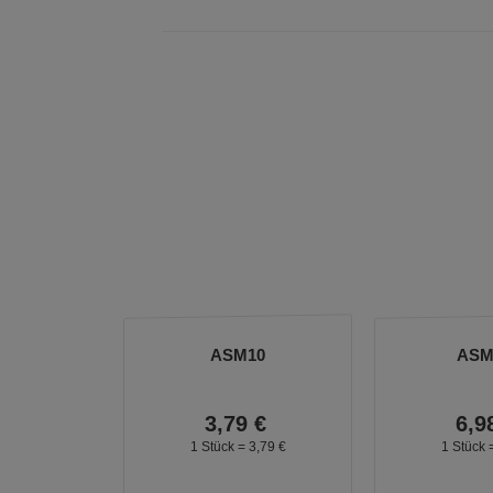
ASM10
ASM
3,
79
€
6,
9
1 Stück =
3,
79
€
1 Stück 