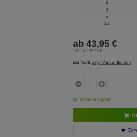
2
3
5
10
ab
43,
95
€
1 Stück =
43,
95
€
zzgl. Versandkosten
inkl. MwSt.
sofort verfügbar
In
Zum 