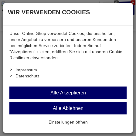
0
0
Waren
Merkzettel
Anmelden
Anmelden
WIR VERWENDEN COOKIES
aufklappen
aufkla
Menü
Unser Online-Shop verwendet Cookies, die uns helfen,
unser Angebot zu verbessern und unseren Kunden den
bestmöglichen Service zu bieten. Indem Sie auf
Weiter einkaufen
Kessler electronic
"Akzeptieren" klicken, erklären Sie sich mit unseren Cookie-
TV-F-Antennenkabel vergoldet mit Schirmblech
Richtlinien einverstanden.
Impressum
Datenschutz
TV-F-Antennenkabel
Alle Akzeptieren
vergoldet mit
Schirmblech
Alle Ablehnen
beidseitig F-Stecker RG59U 75 Ohm weiss 7,5m
Einstellungen öffnen
Artikel-Nummer:
636968;0