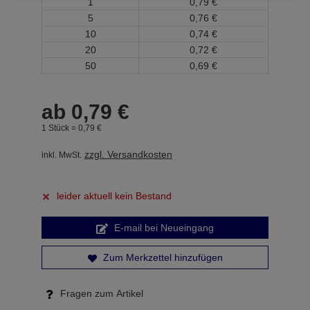
1
0,
79
€
5
0,
76
€
10
0,
74
€
20
0,
72
€
50
0,
69
€
ab
0,
79
€
1 Stück =
0,
79
€
zzgl. Versandkosten
inkl. MwSt.
leider aktuell kein Bestand
E-mail bei Neueingang
Zum Merkzettel hinzufügen
Fragen zum Artikel