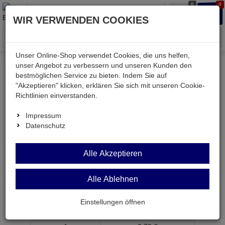
0
0
Waren
Merkzettel
Anmelden
Anmelden
WIR VERWENDEN COOKIES
aufklappen
aufkla
Menü
Unser Online-Shop verwendet Cookies, die uns helfen,
unser Angebot zu verbessern und unseren Kunden den
bestmöglichen Service zu bieten. Indem Sie auf
Weiter einkaufen
Kessler electronic
TV & SAT
"Akzeptieren" klicken, erklären Sie sich mit unseren Cookie-
AK150-SW
Richtlinien einverstanden.
Impressum
Datenschutz
AK150-SW
TV-
Alle Akzeptieren
Antennenkabel Koax-ST auf Koax-BU schwarz
1,5m
Alle Ablehnen
Artikel-Nummer:
635973;0
Einstellungen öffnen
ab Menge
Preis je Stück