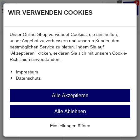
0
0
Waren
Merkzettel
Anmelden
Anmelden
WIR VERWENDEN COOKIES
aufklappen
aufkla
Menü
Unser Online-Shop verwendet Cookies, die uns helfen,
unser Angebot zu verbessern und unseren Kunden den
bestmöglichen Service zu bieten. Indem Sie auf
Weiter einkaufen
Kessler electronic
TV & SAT
"Akzeptieren" klicken, erklären Sie sich mit unseren Cookie-
AKF500-WS
Richtlinien einverstanden.
Impressum
Datenschutz
AKF500-WS
Alle Akzeptieren
Antennenkabel F-Stecker auf F-Stecker weiß 5,0m
Alle Ablehnen
Artikel-Nummer:
635953;0
Einstellungen öffnen
ab Menge
Preis je Stück
1
2,
19
€