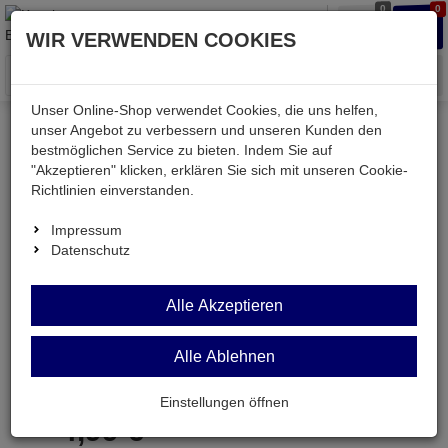
0
0
Waren
Merkzettel
Anmelden
Anmelden
WIR VERWENDEN COOKIES
aufklappen
aufkla
Menü
Unser Online-Shop verwendet Cookies, die uns helfen,
unser Angebot zu verbessern und unseren Kunden den
bestmöglichen Service zu bieten. Indem Sie auf
Weiter einkaufen
Kessler electronic
TV & SAT
"Akzeptieren" klicken, erklären Sie sich mit unseren Cookie-
SAT-LNB-1U
Richtlinien einverstanden.
Impressum
Datenschutz
SAT-LNB-1U
Alle Akzeptieren
digitaler SAT-LNB für 1 Teilnehmer (HDTV/3D)
Alle Ablehnen
Artikel-Nummer:
701004;0
Einstellungen öffnen
4,
99
€