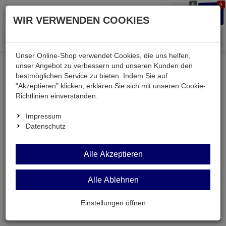
0
0
Waren
Merkzettel
Anmelden
Anmelden
WIR VERWENDEN COOKIES
aufklappen
aufkla
Menü
Unser Online-Shop verwendet Cookies, die uns helfen,
unser Angebot zu verbessern und unseren Kunden den
bestmöglichen Service zu bieten. Indem Sie auf
Weiter einkaufen
Kessler electronic
VRB-100M200
"Akzeptieren" klicken, erklären Sie sich mit unseren Cookie-
Richtlinien einverstanden.
Impressum
Datenschutz
Alle Akzeptieren
Alle Ablehnen
Einstellungen öffnen