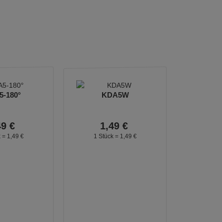
-180°
KDA5W
49
€
1,
49
€
k =
1,
49
€
1 Stück =
1,
49
€