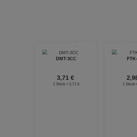
DMT-3CC
FTK
3,
71
€
2,
9
1 Stück =
3,
71
€
1 Stück 