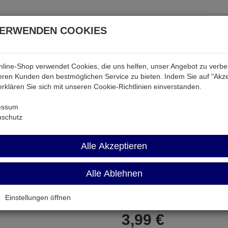
VERWENDEN COOKIES
line-Shop verwendet Cookies, die uns helfen, unser Angebot zu verb
atterien & Akkus
Audio & Video
Strom
Tab & Ph
ren Kunden den bestmöglichen Service zu bieten. Indem Sie auf "Akze
 erklären Sie sich mit unseren Cookie-Richtlinien einverstanden.
M200
essum
nschutz
VRB-141M200
Alle Akzeptieren
Potentiometer 200 KOhm Mono 
Alle Ablehnen
Artikel-Nummer:
564577;0
Einstellungen öffnen
3,
99
€