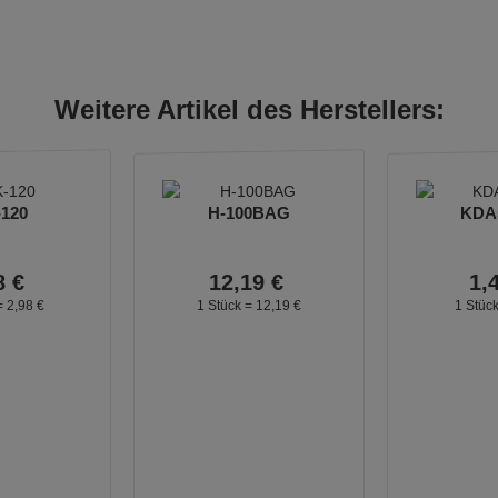
Weitere Artikel des Herstellers:
-120
H-100BAG
KDA5
8
€
12,
19
€
1,
=
2,
98
€
1 Stück =
12,
19
€
1 Stüc