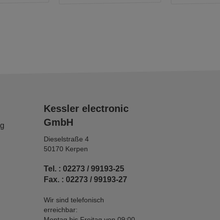
Kessler electronic
GmbH
ng
Dieselstraße 4
50170 Kerpen
Tel. : 02273 / 99193-25
Fax. : 02273 / 99193-27
Wir sind telefonisch
erreichbar:
Montag bis Freitag von 09:00