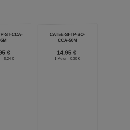
P-ST-CCA-
CAT5E-SFTP-SO-
05M
CCA-50M
95
€
14,
95
€
r =
0,
24
€
1 Meter =
0,
30
€