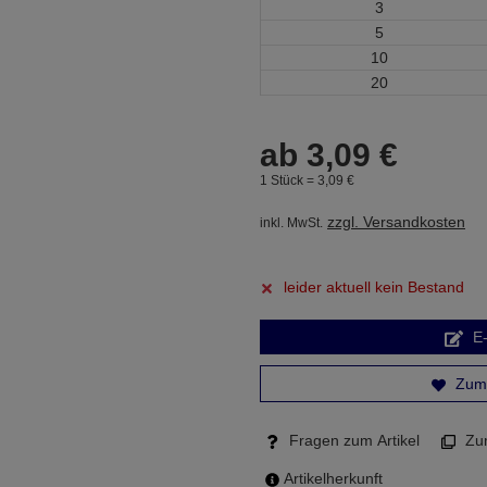
3
5
10
20
ab
3,
09
€
1 Stück =
3,
09
€
zzgl. Versandkosten
inkl. MwSt.
leider aktuell kein Bestand
E-
Zum 
Fragen zum Artikel
Zum
Artikelherkunft