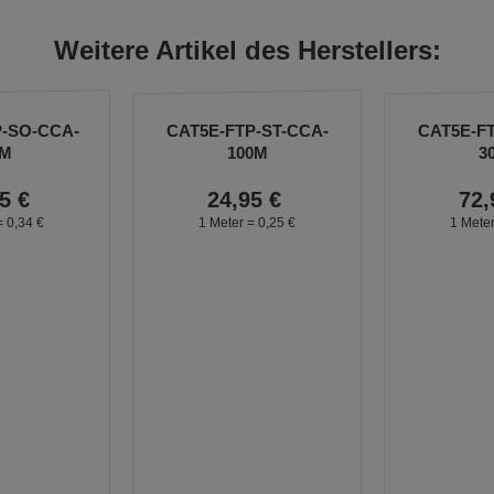
Weitere Artikel des Herstellers:
P-SO-CCA-
CAT5E-FTP-ST-CCA-
CAT5E-FT
0M
100M
3
5
€
24,
95
€
72,
=
0,
34
€
1 Meter =
0,
25
€
1 Mete