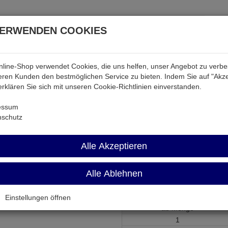
VERWENDEN COOKIES
line-Shop verwendet Cookies, die uns helfen, unser Angebot zu verb
atterien & Akkus
Audio & Video
Strom
Tab & Ph
ren Kunden den bestmöglichen Service zu bieten. Indem Sie auf "Akze
 erklären Sie sich mit unseren Cookie-Richtlinien einverstanden.
bel
essum
nschutz
WAK6-4-15M
Alle Akzeptieren
Modular-Kabel RJ11ST(6/4) auf
Alle Ablehnen
Artikel-Nummer:
636155;0
Einstellungen öffnen
ab Menge
1