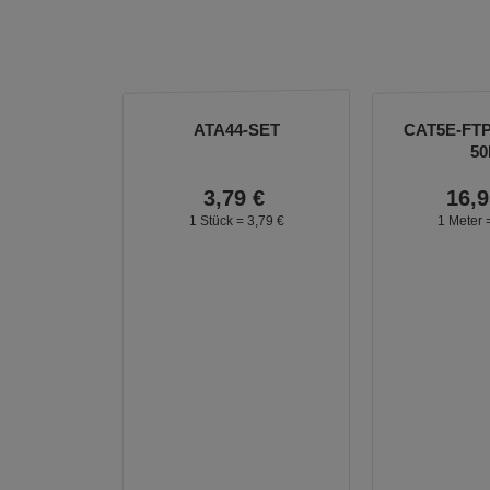
ATA44-SET
CAT5E-FT
5
3,
79
€
16,
9
1 Stück =
3,
79
€
1 Meter 