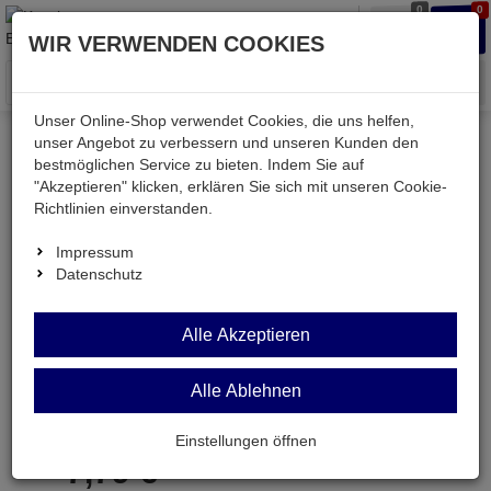
0
0
Waren
Merkzettel
Anmelden
Anmelden
WIR VERWENDEN COOKIES
aufklappen
aufkla
Menü
Unser Online-Shop verwendet Cookies, die uns helfen,
unser Angebot zu verbessern und unseren Kunden den
bestmöglichen Service zu bieten. Indem Sie auf
Weiter einkaufen
Kessler electronic
Werkstatt
"Akzeptieren" klicken, erklären Sie sich mit unseren Cookie-
WIHA308-4,5
Richtlinien einverstanden.
Impressum
Datenschutz
WIHA308-4,5
Alle Akzeptieren
Schlitz-Schraubendreher SB= 4,5mm KL= 90mm
Alle Ablehnen
Artikel-Nummer:
699022;0
Einstellungen öffnen
7,
79
€