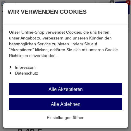
0
0
Waren
Merkzettel
Anmelden
Anmelden
WIR VERWENDEN COOKIES
aufklappen
aufkla
Menü
Unser Online-Shop verwendet Cookies, die uns helfen,
unser Angebot zu verbessern und unseren Kunden den
bestmöglichen Service zu bieten. Indem Sie auf
Weiter einkaufen
Kessler electronic
Werkstatt
"Akzeptieren" klicken, erklären Sie sich mit unseren Cookie-
WIHA320N-6,0
Richtlinien einverstanden.
Impressum
Datenschutz
WIHA320N-6,0
Alle Akzeptieren
Schlitz-Schraubendreher SB= 6,0mm KL= 150mm
GL
Alle Ablehnen
Artikel-Nummer:
699048;0
Einstellungen öffnen