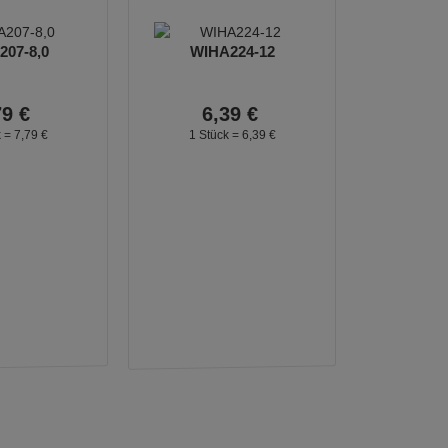
07-8,0
WIHA224-12
79
€
6,
39
€
k =
7,
79
€
1 Stück =
6,
39
€