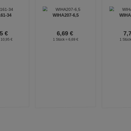
61-34
WIHA207-6,5
WIHA2
5
€
6,
69
€
7,
=
10,
95
€
1 Stück =
6,
69
€
1 Stüc