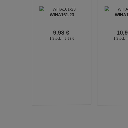
WIHA161-23
WIHA1
9,
98
€
10,
9
1 Stück =
9,
98
€
1 Stück 