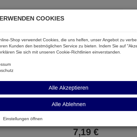
VERWENDEN COOKIES
line-Shop verwendet Cookies, die uns helfen, unser Angebot zu verb
atterien & Akkus
Audio & Video
Strom
Tab & Ph
ren Kunden den bestmöglichen Service zu bieten. Indem Sie auf "Akze
 erklären Sie sich mit unseren Cookie-Richtlinien einverstanden.
WIHA323-2,5
essum
nschutz
WIHA323-2,5
Alle Akzeptieren
Sechskant-Schraubendreher 2,
Alle Ablehnen
Artikel-Nummer:
699413;0
Einstellungen öffnen
7,
19
€