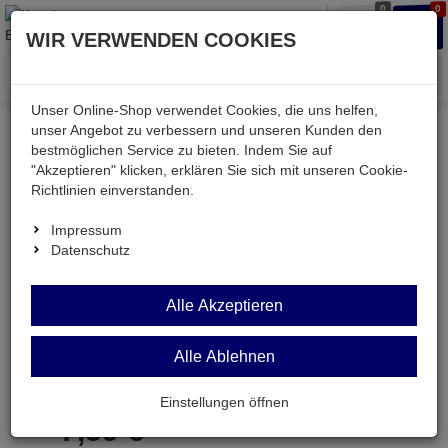
0
0
Waren
Merkzettel
Anmelden
Anmelden
WIR VERWENDEN COOKIES
aufklappen
aufkla
Menü
Unser Online-Shop verwendet Cookies, die uns helfen,
unser Angebot zu verbessern und unseren Kunden den
bestmöglichen Service zu bieten. Indem Sie auf
Weiter einkaufen
Kessler electronic
Werkstatt
"Akzeptieren" klicken, erklären Sie sich mit unseren Cookie-
WIHA323-3,0
Richtlinien einverstanden.
Impressum
Datenschutz
WIHA323-3,0
Alle Akzeptieren
Sechskant-Schraubendreher 3,0mm
Alle Ablehnen
Artikel-Nummer:
699414;0
Einstellungen öffnen
7,
59
€