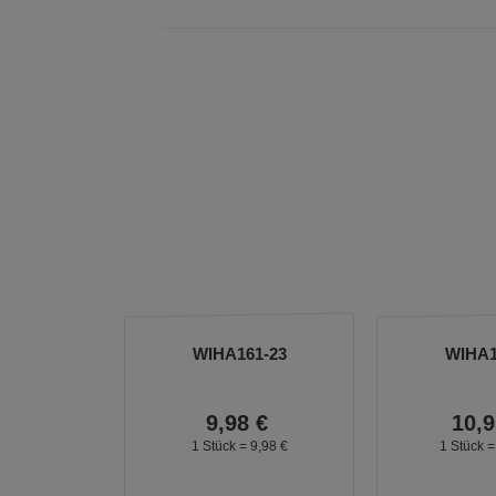
WIHA161-23
WIHA1
9,
98
€
10,
9
1 Stück =
9,
98
€
1 Stück 