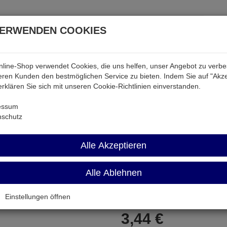
VERWENDEN COOKIES
line-Shop verwendet Cookies, die uns helfen, unser Angebot zu verb
atterien & Akkus
Audio & Video
Strom
Tab & Ph
ren Kunden den bestmöglichen Service zu bieten. Indem Sie auf "Akze
 erklären Sie sich mit unseren Cookie-Richtlinien einverstanden.
WIHA367-1,5
essum
nschutz
WIHA367-1,5
Alle Akzeptieren
Sechskant-Kugelkopfschrauben
Alle Ablehnen
Artikel-Nummer:
699341;0
Einstellungen öffnen
3,
44
€