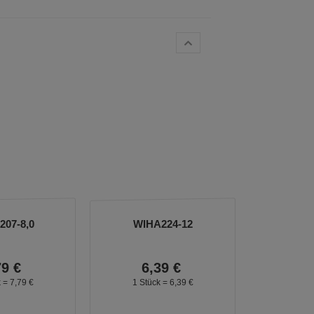
07-8,0
WIHA224-12
79
€
6,
39
€
k =
7,
79
€
1 Stück =
6,
39
€