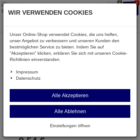
0
0
Waren
Merkzettel
Anmelden
Anmelden
WIR VERWENDEN COOKIES
aufklappen
aufkla
Menü
Unser Online-Shop verwendet Cookies, die uns helfen,
unser Angebot zu verbessern und unseren Kunden den
bestmöglichen Service zu bieten. Indem Sie auf
Weiter einkaufen
Kessler electronic
Werkstatt
"Akzeptieren" klicken, erklären Sie sich mit unseren Cookie-
WIHA531-2
Richtlinien einverstanden.
Impressum
Datenschutz
WIHA531-2
Alle Akzeptieren
Kreuzschlitz-PH-Schraubendreher KS=2 KL=
100mm
Alle Ablehnen
Artikel-Nummer:
699272;0
Einstellungen öffnen