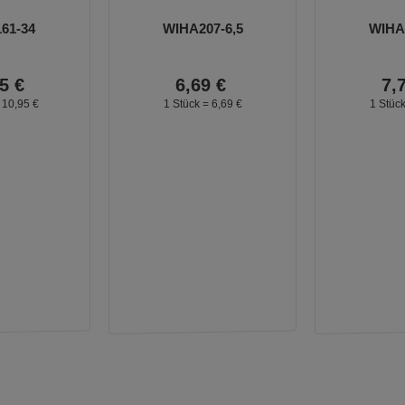
61-34
WIHA207-6,5
WIHA2
5
€
6,
69
€
7,
=
10,
95
€
1 Stück =
6,
69
€
1 Stüc