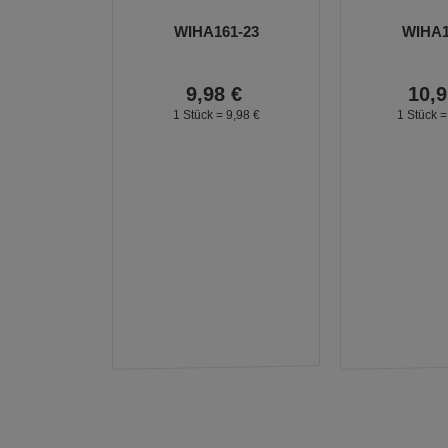
WIHA161-23
WIHA1
9,
98
€
10,
9
1 Stück =
9,
98
€
1 Stück 