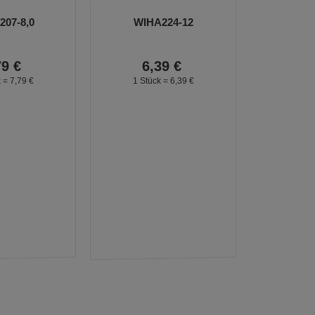
07-8,0
WIHA224-12
79
€
6,
39
€
k =
7,
79
€
1 Stück =
6,
39
€