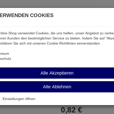
VERWENDEN COOKIES
line-Shop verwendet Cookies, die uns helfen, unser Angebot zu verb
atterien & Akkus
Audio & Video
Strom
Tab & Ph
ren Kunden den bestmöglichen Service zu bieten. Indem Sie auf "Akze
 erklären Sie sich mit unseren Cookie-Richtlinien einverstanden.
WIHA7010S-6,5
essum
nschutz
WIHA7010S-6,5
Alle Akzeptieren
Schlitz-Bit 6,5mm nach DIN3127
Alle Ablehnen
Artikel-Nummer:
699523;0
Einstellungen öffnen
0,
82
€