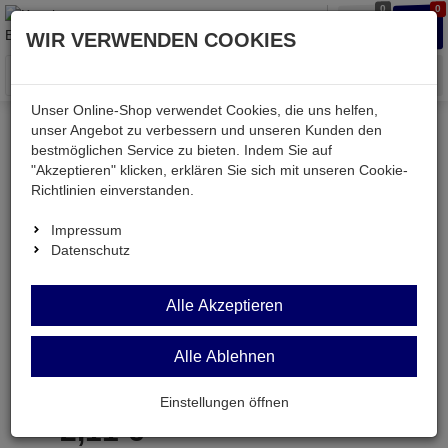
0
0
Waren
Merkzettel
Anmelden
Anmelden
WIR VERWENDEN COOKIES
aufklappen
aufkla
Menü
Unser Online-Shop verwendet Cookies, die uns helfen,
unser Angebot zu verbessern und unseren Kunden den
bestmöglichen Service zu bieten. Indem Sie auf
Weiter einkaufen
Kessler electronic
Werkstatt
"Akzeptieren" klicken, erklären Sie sich mit unseren Cookie-
WIHA7015TR-T27
Richtlinien einverstanden.
Impressum
Datenschutz
WIHA7015TR-T27
Alle Akzeptieren
TORX®-Bit 4,99mm Tamper Resistant
Alle Ablehnen
Artikel-Nummer:
699599;0
Einstellungen öffnen
2,
11
€