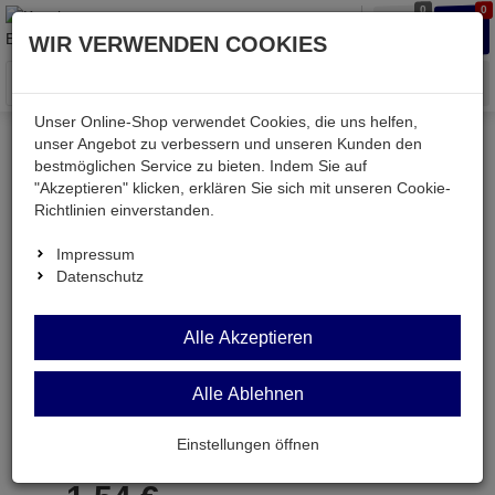
0
0
Waren
Merkzettel
Anmelden
Anmelden
WIR VERWENDEN COOKIES
aufklappen
aufkla
Menü
Unser Online-Shop verwendet Cookies, die uns helfen,
unser Angebot zu verbessern und unseren Kunden den
bestmöglichen Service zu bieten. Indem Sie auf
Weiter einkaufen
Kessler electronic
Werkstatt
"Akzeptieren" klicken, erklären Sie sich mit unseren Cookie-
WIHA7015ZTR-TR20
Richtlinien einverstanden.
Impressum
Datenschutz
WIHA7015ZTR-TR20
Alle Akzeptieren
TORX®-Bit Tamper Resistant Größe TR20
GL=25mm
Alle Ablehnen
Artikel-Nummer:
699586;0
Einstellungen öffnen