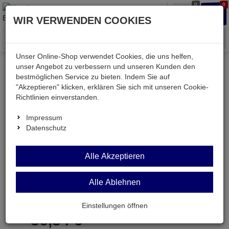
0
0
Waren
Merkzettel
Anmelden
Anmelden
WIR VERWENDEN COOKIES
aufklappen
aufkla
Menü
Unser Online-Shop verwendet Cookies, die uns helfen,
unser Angebot zu verbessern und unseren Kunden den
bestmöglichen Service zu bieten. Indem Sie auf
Weiter einkaufen
Kessler electronic
WIHA7934-9DR7
"Akzeptieren" klicken, erklären Sie sich mit unseren Cookie-
Richtlinien einverstanden.
Impressum
Datenschutz
WIHA7934-9DR7
Alle Akzeptieren
TORX®-Bits-Selector Tamper Resist.
Universalhalter
Alle Ablehnen
Artikel-Nummer:
699635;0
Einstellungen öffnen
36,
34
€