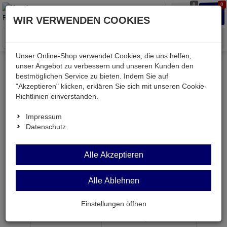
0
0
Waren
Merkzettel
Anmelden
Anmelden
WIR VERWENDEN COOKIES
aufklappen
aufkla
Menü
Unser Online-Shop verwendet Cookies, die uns helfen,
unser Angebot zu verbessern und unseren Kunden den
bestmöglichen Service zu bieten. Indem Sie auf
Weiter einkaufen
Kessler electronic
Werkstatt
"Akzeptieren" klicken, erklären Sie sich mit unseren Cookie-
K10-200ML
Richtlinien einverstanden.
Impressum
Datenschutz
K10-200ML
Alle Akzeptieren
Lötlack FLUX SK10 Flußmittel+Versiegelung 200ml
Alle Ablehnen
Artikel-Nummer:
699901;0
Einstellungen öffnen
ab Menge
Preis je Stück
1
12,
80
€