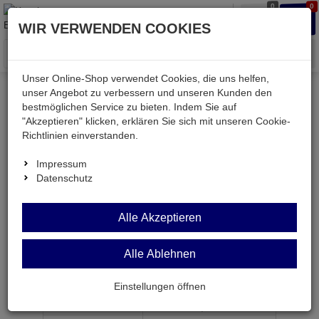
0
0
Waren
Merkzettel
Anmelden
Anmelden
WIR VERWENDEN COOKIES
aufklappen
aufkla
Menü
Unser Online-Shop verwendet Cookies, die uns helfen,
unser Angebot zu verbessern und unseren Kunden den
bestmöglichen Service zu bieten. Indem Sie auf
Weiter einkaufen
Kessler electronic
passiv
"Akzeptieren" klicken, erklären Sie sich mit unseren Cookie-
Widerstände
SIL10B 1K
Richtlinien einverstanden.
Impressum
Datenschutz
SIL10B 1K
Alle Akzeptieren
Widerstands-Netzwerk 5x1,0 KOhm 2% 10-pol.SIP
Alle Ablehnen
Artikel-Nummer:
555710;0
Einstellungen öffnen
ab Menge
Preis je Stück
1
0,
34
€