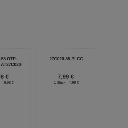
-55 OTP-
27C020-55-PLCC
AT27C020-
5PU
98
€
7,
99
€
k =
9,
98
€
1 Stück =
7,
99
€