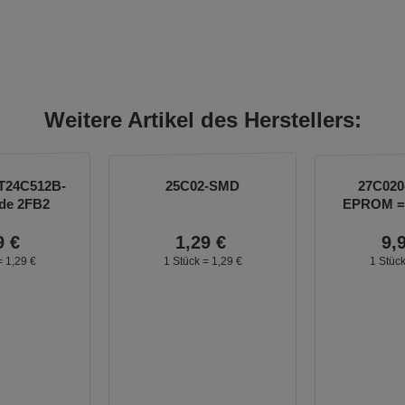
Weitere Artikel des Herstellers:
AT24C512B-
25C02-SMD
27C020
de 2FB2
EPROM = 
5
9
€
1,
29
€
9,
=
1,
29
€
1 Stück =
1,
29
€
1 Stüc