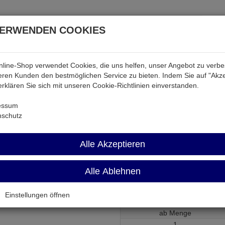
VERWENDEN COOKIES
line-Shop verwendet Cookies, die uns helfen, unser Angebot zu verb
atterien & Akkus
Audio & Video
Strom
Tab & Ph
ren Kunden den bestmöglichen Service zu bieten. Indem Sie auf "Akze
 erklären Sie sich mit unseren Cookie-Richtlinien einverstanden.
8PA-PU
essum
nschutz
ATMEGA88PA-
Alle Akzeptieren
Alle Ablehnen
20MHz 8KB-FLASH 1,8..5,5V DI
Artikel-Nummer:
536538;0
Einstellungen öffnen
ab Menge
1