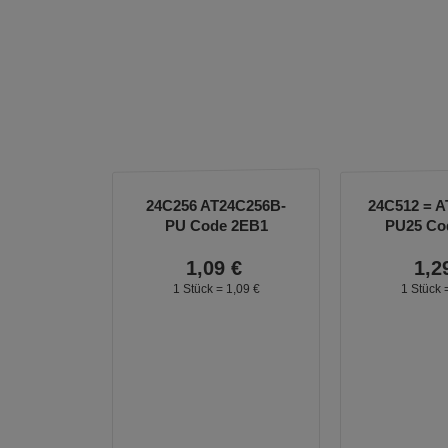
24C256 AT24C256B-
24C512 = 
PU Code 2EB1
PU25 Co
=M24256-WBN6P
1,
09
€
1,
2
1 Stück =
1,
09
€
1 Stück 