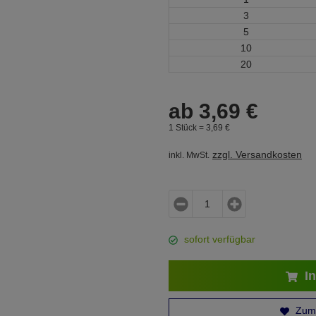
3
5
10
20
ab
3,
69
€
1 Stück =
3,
69
€
zzgl. Versandkosten
inkl. MwSt.
sofort verfügbar
In
Zum 