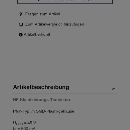
Fragen zum Artikel
Zum Artikelvergleich hinzufügen
Artikelherkunft
Artikelbeschreibung
NF-Kleinleistungs-Transistor
PNP
-Typ im SMD-Plastikgehäuse
U
= 45 V
CEO
I
= 500 mA
C