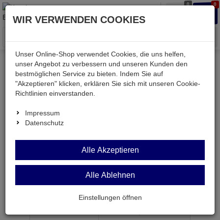
0
0
Waren
Merkzettel
Anmelden
Anmelden
WIR VERWENDEN COOKIES
aufklappen
aufkla
Menü
Unser Online-Shop verwendet Cookies, die uns helfen,
unser Angebot zu verbessern und unseren Kunden den
bestmöglichen Service zu bieten. Indem Sie auf
Weiter einkaufen
Kessler electronic
Bauteile aktiv
"Akzeptieren" klicken, erklären Sie sich mit unseren Cookie-
BC807-25
Richtlinien einverstanden.
Impressum
Datenschutz
BC807-25
Alle Akzeptieren
Transistor pnp 45V 0,5A 0,25W SOT23
Alle Ablehnen
Artikel-Nummer:
502002;0
Einstellungen öffnen
ab Menge
Preis je Stück
1
0,
29
€