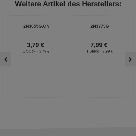
Weitere Artikel des Herstellers:
2N3055G.ON
2N3773G
3,
79
€
7,
99
€
1 Stück =
3,
79
€
1 Stück =
7,
99
€