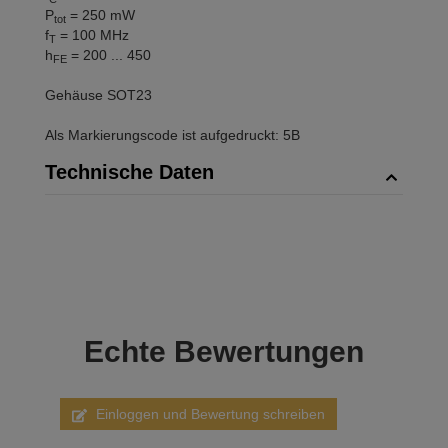
P
= 250 mW
tot
f
= 100 MHz
T
h
= 200 ... 450
FE
Gehäuse SOT23
Als Markierungscode ist aufgedruckt: 5B
Technische Daten
Echte
Bewertungen
Einloggen und Bewertung schreiben