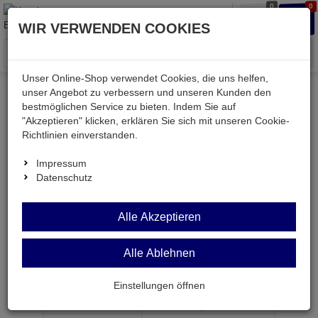
0
0
Waren
Merkzettel
Anmelden
Anmelden
WIR VERWENDEN COOKIES
aufklappen
aufkla
Menü
Unser Online-Shop verwendet Cookies, die uns helfen,
unser Angebot zu verbessern und unseren Kunden den
bestmöglichen Service zu bieten. Indem Sie auf
Weiter einkaufen
Kessler electronic
Bauteile aktiv
"Akzeptieren" klicken, erklären Sie sich mit unseren Cookie-
HC297
Richtlinien einverstanden.
Impressum
Datenschutz
HC297
Alle Akzeptieren
Phase-locked-loop ( PLL ) digital DIP16
Alle Ablehnen
Artikel-Nummer:
521711;0
Einstellungen öffnen
ab Menge
Preis je Stück
1
1,
49
€