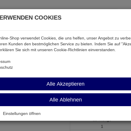
VERWENDEN COOKIES
line-Shop verwendet Cookies, die uns helfen, unser Angebot zu verb
atterien & Akkus
Audio & Video
Strom
Tab & Ph
ren Kunden den bestmöglichen Service zu bieten. Indem Sie auf "Akze
 erklären Sie sich mit unseren Cookie-Richtlinien einverstanden.
ktiv
HC688-SMD
essum
nschutz
HC688-SMD
Alle Akzeptieren
Komparator 8-Bit SO20
Alle Ablehnen
Artikel-Nummer:
521783;0
Einstellungen öffnen
ab Menge
1