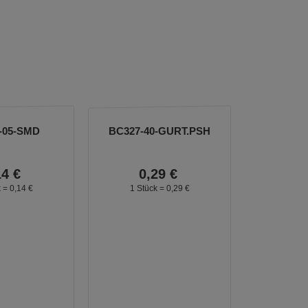
-05-SMD
BC327-40-GURT.PSH
14
€
0,
29
€
k =
0,
14
€
1 Stück =
0,
29
€