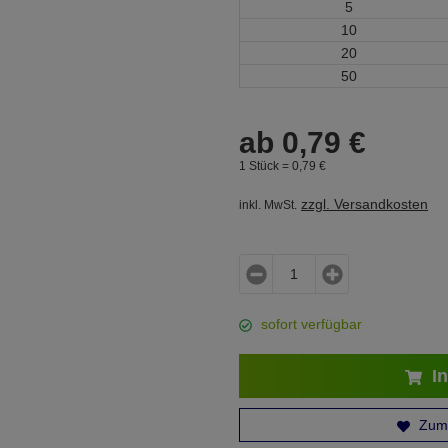
5
10
20
50
ab
0,
79
€
1 Stück =
0,
79
€
zzgl. Versandkosten
inkl. MwSt.
sofort verfügbar
In
Zum 