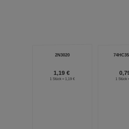
2N3020
74HC3
1,
19
€
0,
7
1 Stück =
1,
19
€
1 Stück 