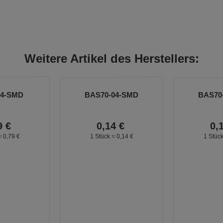
Weitere Artikel des Herstellers:
54-SMD
BAS70-04-SMD
BAS70
9
€
0,
14
€
0,
=
0,
79
€
1 Stück =
0,
14
€
1 Stüc