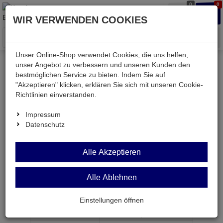
0
0
Waren
Merkzettel
Anmelden
Anmelden
WIR VERWENDEN COOKIES
aufklappen
aufkla
Menü
Unser Online-Shop verwendet Cookies, die uns helfen,
unser Angebot zu verbessern und unseren Kunden den
bestmöglichen Service zu bieten. Indem Sie auf
Weiter einkaufen
Kessler electronic
Bauteile aktiv
"Akzeptieren" klicken, erklären Sie sich mit unseren Cookie-
ATTINY25-20SSU
Richtlinien einverstanden.
Impressum
Datenschutz
ATTINY25-20SSU
8Bit-
Alle Akzeptieren
AVR-RISC-µC 20MHz 2 KByte FLASH SO8
Alle Ablehnen
Artikel-Nummer:
536861;0
Einstellungen öffnen
ab Menge
Preis je Stück
1
1,
89
€