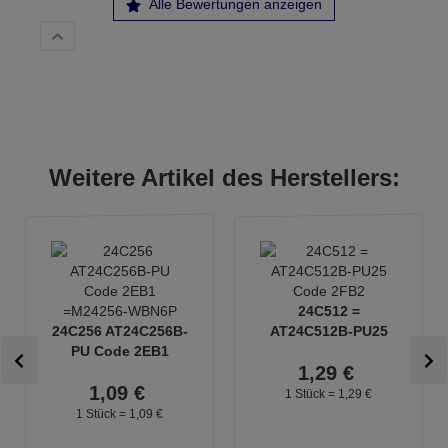
Alle Bewertungen anzeigen
Weitere Artikel des Herstellers:
24C512 =
24C256 AT24C256B-
AT24C512B-PU25
PU Code 2EB1
Code 2FB2
1,
29
€
=M24256-WBN6P
1,
09
€
1 Stück =
1,
29
€
1 Stück =
1,
09
€