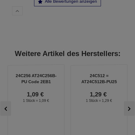
Alle Bewertungen anzeigen
Weitere Artikel des Herstellers:
24C256 AT24C256B-
24C512 =
PU Code 2EB1
AT24C512B-PU25
=M24256-WBN6P
Code 2FB2
1,
09
€
1,
29
€
1 Stück =
1,
09
€
1 Stück =
1,
29
€