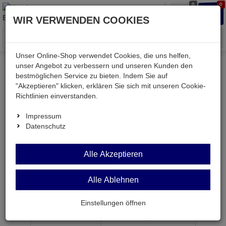
0
0
Waren
Merkzettel
Anmelden
Anmelden
WIR VERWENDEN COOKIES
aufklappen
aufkla
Menü
Unser Online-Shop verwendet Cookies, die uns helfen,
unser Angebot zu verbessern und unseren Kunden den
bestmöglichen Service zu bieten. Indem Sie auf
Weiter einkaufen
Kessler electronic
Bauteile aktiv
"Akzeptieren" klicken, erklären Sie sich mit unseren Cookie-
AT27C080-90JU
Richtlinien einverstanden.
Impressum
Datenschutz
AT27C080-90JU
Alle Akzeptieren
PROM 1M x 8 90ns CMOS PLCC32
Alle Ablehnen
Artikel-Nummer:
539594;0
Einstellungen öffnen
ab Menge
Preis je Stück
1
24,
95
€